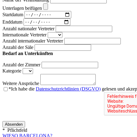
Unterlagen beifügen
Startdatum
Enddatum
Anzahl nationaler Vertreter
Internationale Vertreter
Anzahl internationaler Vertreter
Anzahl der Säle
Bedarf an Unterkünften
Anzahl der Zimmer
Kategorie
Weitere Ansprüche
*
Ich habe die
Datenschutzrichtlinien (DSGVO)
gelesen und akzept
*
Pflichtfeld
WIESO BARCELONA?