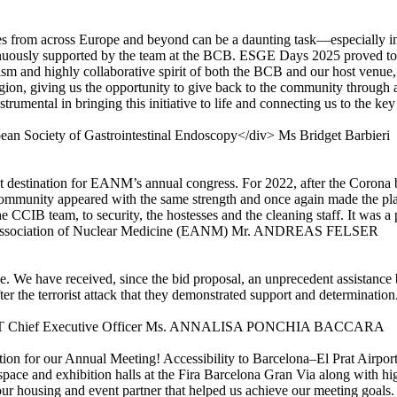
tes from across Europe and beyond can be a daunting task—especially in
uously supported by the team at the BCB. ESGE Days 2025 proved to be
sm and highly collaborative spirit of both the BCB and our host venue,
egion, giving us the opportunity to give back to the community through
umental in bringing this initiative to life and connecting us to the k
Ms Bridget Barbieri
t destination for EANM’s annual congress. For 2022, after the Corona
the community appeared with the same strength and once again made the 
 CCIB team, to security, the hostesses and the cleaning staff. It was a
Mr. ANDREAS FELSER
e. We have received, since the bid proposal, an unprecedent assistanc
after the terrorist attack that they demonstrated support and determination
Ms. ANNALISA PONCHIA BACCARA
ation for our Annual Meeting! Accessibility to Barcelona–El Prat Airpo
 space and exhibition halls at the Fira Barcelona Gran Via along with h
r housing and event partner that helped us achieve our meeting goals. I