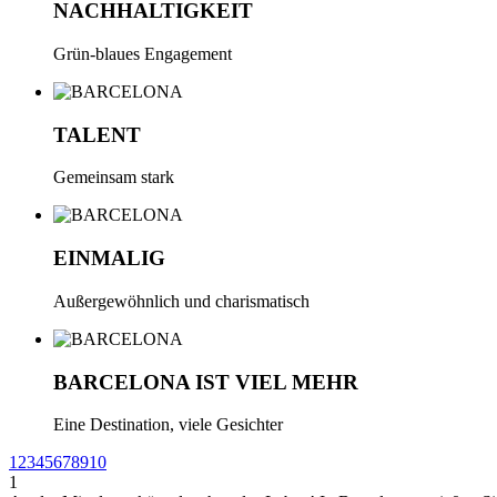
NACHHALTIGKEIT
Grün-blaues Engagement
TALENT
Gemeinsam stark
EINMALIG
Außergewöhnlich und charismatisch
BARCELONA IST VIEL MEHR
Eine Destination, viele Gesichter
1
2
3
4
5
6
7
8
9
10
1