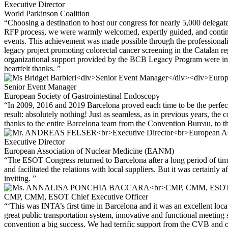
Executive Director
World Parkinson Coalition
“Choosing a destination to host our congress for nearly 5,000 delega
RFP process, we were warmly welcomed, expertly guided, and contin
events. This achievement was made possible through the professionali
legacy project promoting colorectal cancer screening in the Catalan r
organizational support provided by the BCB Legacy Program were instr
heartfelt thanks. ”
Senior Event Manager
European Society of Gastrointestinal Endoscopy
“In 2009, 2016 and 2019 Barcelona proved each time to be the perfec
result: absolutely nothing! Just as seamless, as in previous years, 
thanks to the entire Barcelona team from the Convention Bureau, to the
Executive Director
European Association of Nuclear Medicine (EANM)
“The ESOT Congress returned to Barcelona after a long period of tim
and facilitated the relations with local suppliers. But it was certainly 
inviting. ”
CMP, CMM, ESOT Chief Executive Officer
“‘This was INTA’s first time in Barcelona and it was an excellent loc
great public transportation system, innovative and functional meeting
convention a big success. We had terrific support from the CVB and ou