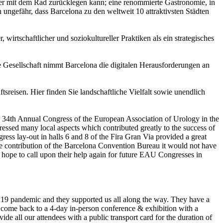
er mit dem Rad zurücklegen kann; eine renommierte Gastronomie, in
n ungefähr, dass Barcelona zu den weltweit 10 attraktivsten Städten
wirtschaftlicher und soziokultureller Praktiken als ein strategisches
ve Gesellschaft nimmt Barcelona die digitalen Herausforderungen an
reisen. Hier finden Sie landschaftliche Vielfalt sowie unendlich
he 34th Annual Congress of the European Association of Urology in the
ssed many local aspects which contributed greatly to the success of
ess lay-out in halls 6 and 8 of the Fira Gran Via provided a great
he contribution of the Barcelona Convention Bureau it would not have
y hope to call upon their help again for future EAU Congresses in
19 pandemic and they supported us all along the way. They have a
 come back to a 4-day in-person conference & exhibition with a
de all our attendees with a public transport card for the duration of