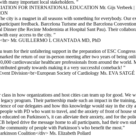
 with many important local stakeholders. ”
Mr. Gijs Verbeek |
ION
. The city is a magnet in all seasons with something for everybody. Our 
 participant feedback. Barcelona Turisme and the Barcelona Convention
al Dinner (the Recinte Modernista at Hospital Sant Pau). Their collabor
ith easy access to the city. ”
Mr. GUILLERMO L CHANTADA MD, PhD
eau team for their unfaltering support in the preparation of ESC Congr
marked the return of our in-person meeting after two years of being onlin
0,000 cardiovascular healthcare professionals from around the world. 
contributed greatly towards making it a very successful comeback! ”
Ms. EVA SATGÉ
class in how organizations and host cities can team up for good. We 
gacy program. Their partnership made such an impact in the training, 
ence of our delegates and how this knowledge would stay in the city allo
of people with PD who want to travel, and the anxiety of front of hou
en educated on Parkinson’s, it can alleviate their anxiety, and for the po
BCB helped drive the message home to all participants, had their own sta
’s the community of people with Parkinson’s who benefit the most.”
Ms. Elizabeth Pollard