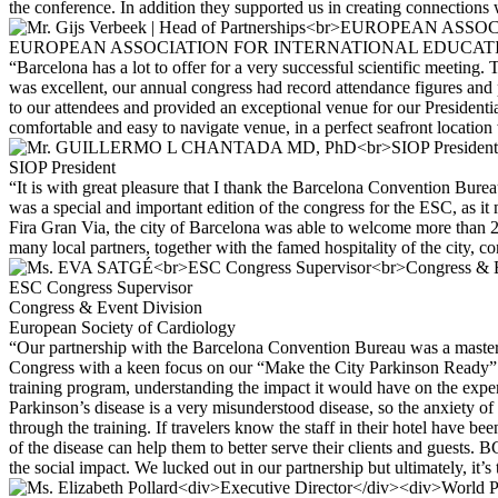
the conference. In addition they supported us in creating connections
EUROPEAN ASSOCIATION FOR INTERNATIONAL EDUCAT
“Barcelona has a lot to offer for a very successful scientific meeting
was excellent, our annual congress had record attendance figures and
to our attendees and provided an exceptional venue for our Presidenti
comfortable and easy to navigate venue, in a perfect seafront location w
SIOP President
“It is with great pleasure that I thank the Barcelona Convention Bur
was a special and important edition of the congress for the ESC, as it 
Fira Gran Via, the city of Barcelona was able to welcome more than 2
many local partners, together with the famed hospitality of the city, 
ESC Congress Supervisor
Congress & Event Division
European Society of Cardiology
“Our partnership with the Barcelona Convention Bureau was a master 
Congress with a keen focus on our “Make the City Parkinson Ready” le
training program, understanding the impact it would have on the experi
Parkinson’s disease is a very misunderstood disease, so the anxiety 
through the training. If travelers know the staff in their hotel have be
of the disease can help them to better serve their clients and guests. 
the social impact. We lucked out in our partnership but ultimately, it