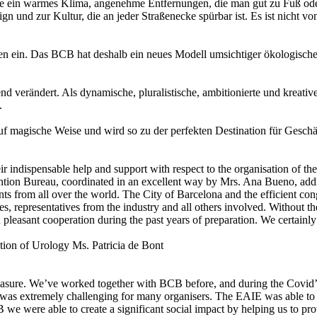
Sie ein warmes Klima, angenehme Entfernungen, die man gut zu Fuß od
 und zur Kultur, die an jeder Straßenecke spürbar ist. Es ist nicht vo
en ein. Das BCB hat deshalb ein neues Modell umsichtiger ökologischer, 
nd verändert. Als dynamische, pluralistische, ambitionierte und kreati
.
magische Weise und wird so zu der perfekten Destination für Geschäfts
r indispensable help and support with respect to the organisation of t
ion Bureau, coordinated in an excellent way by Mrs. Ana Bueno, addre
 from all over the world. The City of Barcelona and the efficient congr
, representatives from the industry and all others involved. Without t
 pleasant cooperation during the past years of preparation. We certainl
Ms. Patricia de Bont
asure. We’ve worked together with BCB before, and during the Covid’
at was extremely challenging for many organisers. The EAIE was able to
 were able to create a significant social impact by helping us to provi