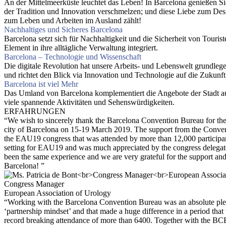
An der Mittelmeerküste leuchtet das Leben! In Barcelona genießen 
der Tradition und Innovation verschmelzen; und diese Liebe zum Design
zum Leben und Arbeiten im Ausland zählt!
Nachhaltiges und Sicheres Barcelona
Barcelona setzt sich für Nachhaltigkeit und die Sicherheit von Tourist
Element in ihre alltägliche Verwaltung integriert.
Barcelona – Technologie und Wissenschaft
Die digitale Revolution hat unsere Arbeits- und Lebenswelt grundlege
und richtet den Blick via Innovation und Technologie auf die Zukunft
Barcelona ist viel Mehr
Das Umland von Barcelona komplementiert die Angebote der Stadt auf 
viele spannende Aktivitäten und Sehenswürdigkeiten.
ERFAHRUNGEN
“We wish to sincerely thank the Barcelona Convention Bureau for thei
city of Barcelona on 15-19 March 2019. The support from the Convent
the EAU19 congress that was attended by more than 12,000 participants
setting for EAU19 and was much appreciated by the congress delegates
been the same experience and we are very grateful for the support and
Barcelona! ”
Congress Manager
European Association of Urology
“Working with the Barcelona Convention Bureau was an absolute ple
‘partnership mindset’ and that made a huge difference in a period th
record breaking attendance of more than 6400. Together with the BCB we